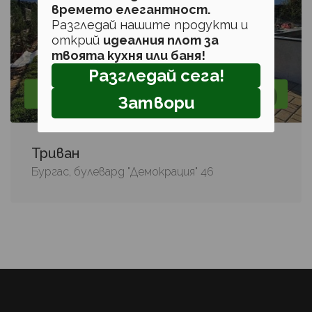
времето елегантност.
Разгледай нашите продукти и
открий
идеалния плот за
твоята кухня или баня!
Разгледай сега!
Озеленяване, Покривно озеленяване, Поливни
Затвори
системи, Проектиране
Триван
Бургас, булевард "Демокрация" 46