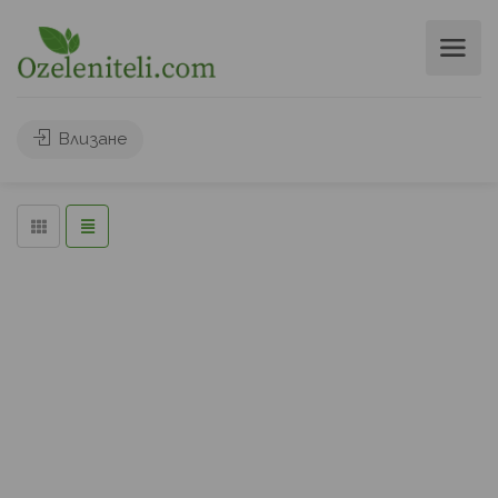
Търси
Влизане
Leaflet