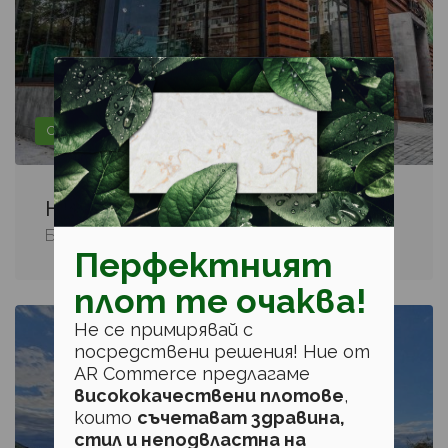
Озеленяване, Поливни системи
H2O Systems
Бургас, бул. "Янко Комитов" 16
Перфектният
плот те очаква!
Не се примирявай с
посредствени решения! Ние от
AR Commerce предлагаме
висококачествени плотове
,
които
съчетават здравина,
стил и неподвластна на