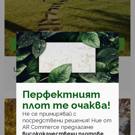
Интериорно озеленяване, Озеленяване, Поливни
системи, Проектиране
Unigarden
София, ж.к Младост 4
Перфектният
плот те очаква!
Не се примирявай с
посредствени решения! Ние от
AR Commerce предлагаме
висококачествени плотове
,