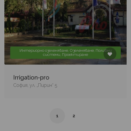
Интериорно озеленяване, Озеленяване, Поливни
системи, Проектиране
Irrigation-pro
София, ул. „Пирин“ 5
1
2