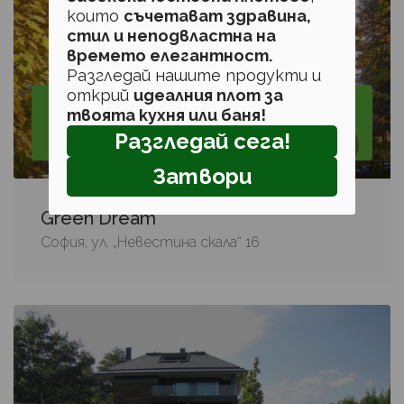
които
съчетават здравина,
стил и неподвластна на
времето елегантност.
Разгледай нашите продукти и
открий
идеалния плот за
Вертикално озеленяване, Доставка и дистрибуция
на материали, Доставка и дистрибуция на
твоята кухня или баня!
растителност, Интериорно озеленяване,
Разгледай сега!
Озеленяване, Покривно озеленяване, Поливни
системи, Проектиране
Затвори
Green Dream
София, ул. „Невестина скала“ 16