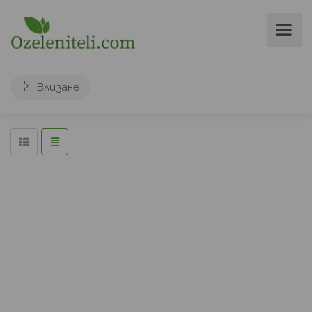
Търси
Влизане
Leaflet