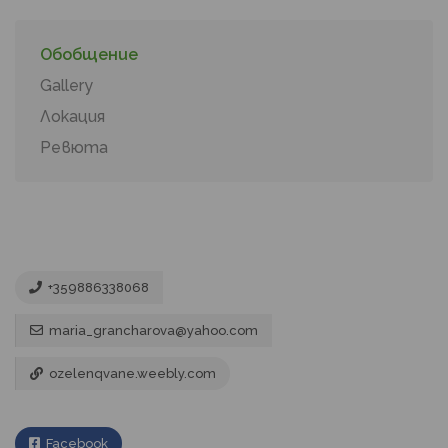
Обобщение
Gallery
Локация
Ревюта
+359886338068
maria_grancharova@yahoo.com
ozelenqvane.weebly.com
Facebook