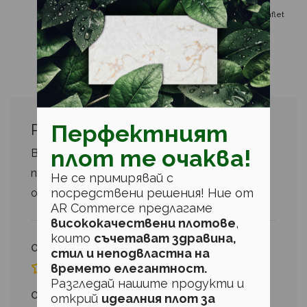
Leaflet
Перфектният
Ревюта
плот те очаква!
Вашият имейл адрес няма да бъде
публикуван.
Задължителните полета са
Не се примирявай с
посредствени решения! Ние от
*
отбелязани с
AR Commerce предлагаме
висококачествени плотове
,
които
съчетават здравина,
Отношение към клиента
стил и неподвластна на
времето елегантност.
Разгледай нашите продукти и
Отношение към животните
открий
идеалния плот за