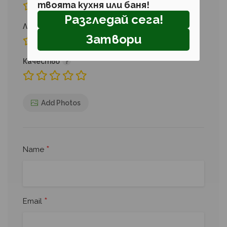
твоята кухня или баня!
Разгледай сега!
Локация
Затвори
Качество
Add Photos
*
Name
*
Email