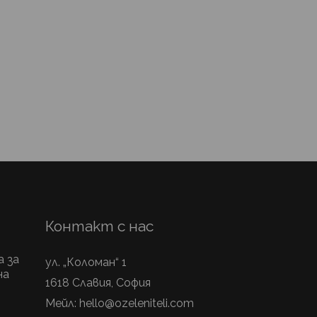
Контакт с нас
 за
ул. „Коломан“ 1
на
1618 Славия, София
Мейл:
hello@ozeleniteli.com