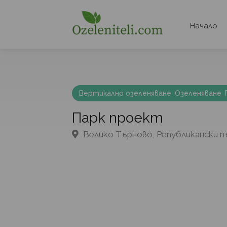
Начало
Вертикално озеленяване
,
Озеленяване
,
Парк проект
Велико Търново, Републикански п