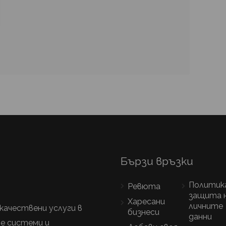
Бързи връзки
Политика
Ревюта
защита 
Харесани
личните
качествени услуги в
бизнеси
данни
е системи и