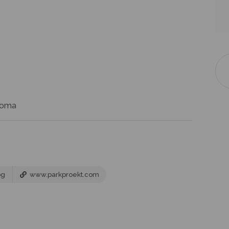
юта
bg
www.parkproekt.com