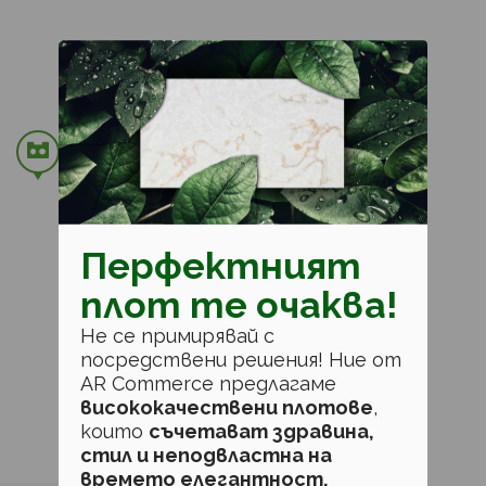
Перфектният
плот те очаква!
Не се примирявай с
Leaflet
посредствени решения! Ние от
AR Commerce предлагаме
висококачествени плотове
,
които
съчетават здравина,
стил и неподвластна на
времето елегантност.