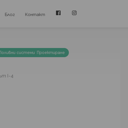
Блог
Контакт
Поливни системи
,
Проектиране
ът I-4