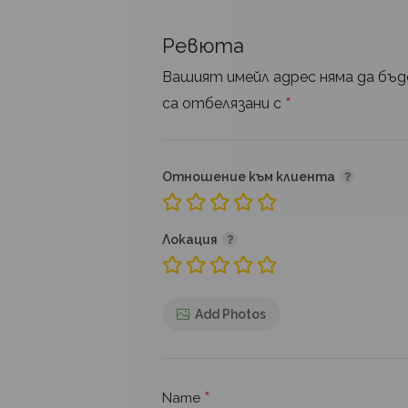
Ревюта
Вашият имейл адрес няма да бъде
*
са отбелязани с
Отношение към клиента
Локация
Add Photos
*
Name