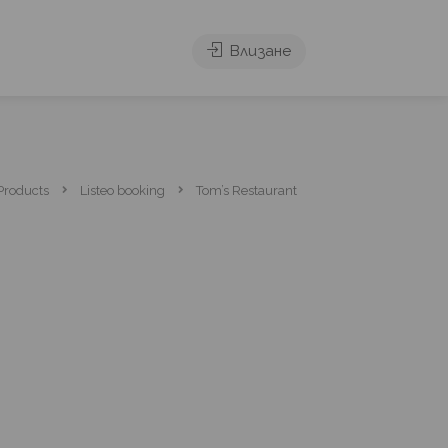
Влизане
Products
Listeo booking
Tom’s Restaurant