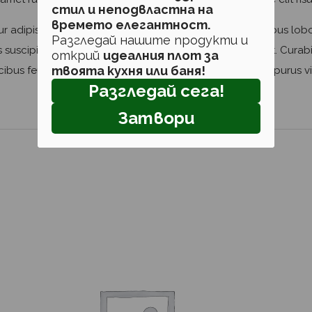
стил и неподвластна на
времето елегантност.
 adipiscing elit. Maecenas in pulvinar neque. Nulla finibus lob
Разгледай нашите продукти и
suscipit, et pulvinar nisi tincidunt. Aliquam erat volutpat. Curabi
открий
идеалния плот за
твоята кухня или баня!
ibus feugiat. In fermentum facilisis massa, a consequat purus vi
Разгледай сега!
Затвори