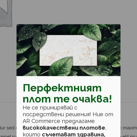
Перфектният
плот те очаква!
Не се примирявай с
посредствени решения! Ние от
AR Commerce предлагаме
висококачествени плотове
,
bitur sed dapibus nulla. Nulla eget iaculis lectus. Mauris ac max
които
съчетават здравина,
amet rutrum elementum, est elit finibus tellus, ut tristique elit ris