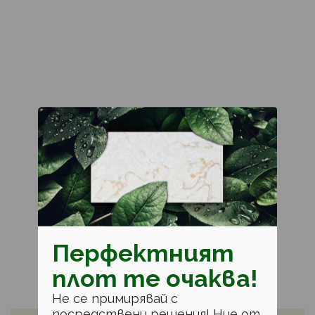
Перфектният
плот те очаква!
Не се примирявай с
посредствени решения! Ние от