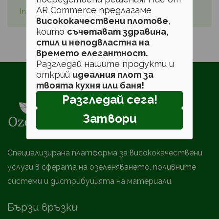
AR Commerce предлагаме
Invalid password reset link.
висококачествени плотове
,
които
съчетават здравина,
стил и неподвластна на
времето елегантност.
Разгледай нашите продукти и
открий
идеалния плот за
твоята кухня или баня!
Разгледай сега!
Затвори
Специализирана платформа за висококачествени
услуги в сферата на озеленяването, поливните
системи и дистрибуцията на материали.
Бързи връзки