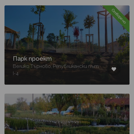
Отворено
Парк проект
Велико Търново, Републикански път
I-4