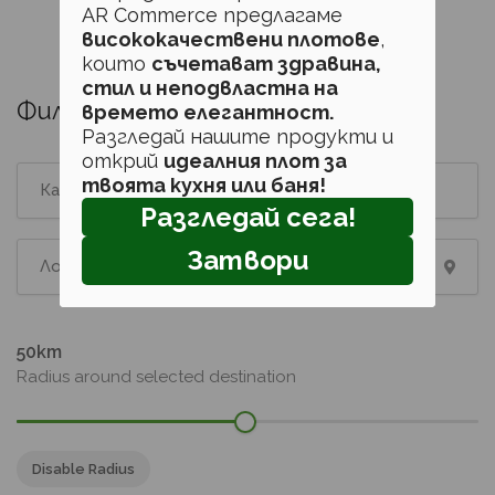
AR Commerce предлагаме
висококачествени плотове
,
1
2
3
4
които
съчетават здравина,
стил и неподвластна на
Филтри
времето елегантност.
Разгледай нашите продукти и
открий
идеалния плот за
твоята кухня или баня!
Разгледай сега!
Затвори
50
Radius around selected destination
Disable Radius