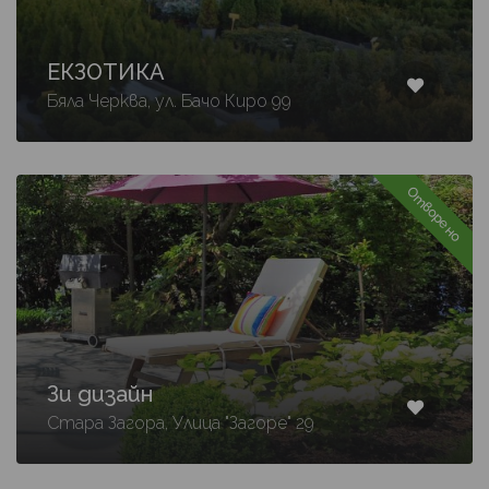
ЕКЗОТИКА
Бяла Черква, ул. Бачо Киро 99
Отворено
Зи дизайн
Стара Загора, Улица "Загоре" 29