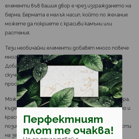
елементи във вашия двор е чрез изграждането на
берма. Бермата е малък насип, който по желание
можете да покриете с красиви камъни или
растения.
Тези необичайни елементи добавят много повече
многослойност и текстура във вашия двор.
Добавят нотка креативност към иначе
скучноватите напълно заравнени дворни
пространства.
Можете да създадете берми навсякъде из двора,
където прецените, че биха изглеждали ефектно и
Перфектният
красиво. Специалистите препоръчват да ги
позиционирате в ъглите на моравата. Тези части
плот те очаква!
на зелената площ често не се използват по