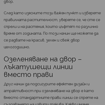
двор.
След като изясните този важен пункт и изберете
правилната растителност, уверете се, че сте се
спрели и на растения, които цъфтят по различно
време от годината. По този начин ще можете да
се радвате на красив, зелен и свеж двор
целогодишно.
Озеленяване на двор –
лъкатушещи линии
вместо прави
Друг начин да подсигурите ефектен дизайн и
атрактивност при озеленяване на двор е като
вместо стандартните прави линии се спрете на
създаването на извити такива. Какво имаме