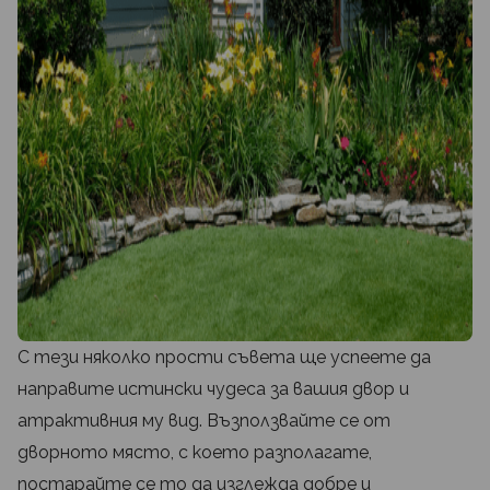
С тези няколко прости съвета ще успеете да
направите истински чудеса за вашия двор и
атрактивния му вид. Възползвайте се от
дворното място, с което разполагате,
постарайте се то да изглежда добре и