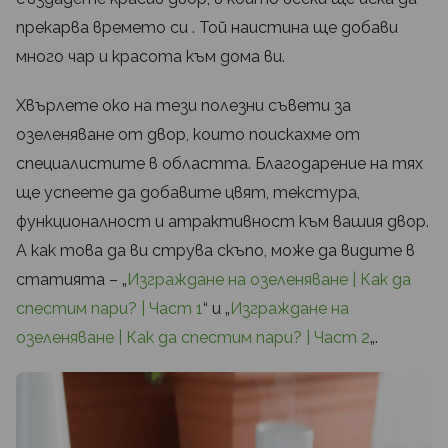
прекарва времето си . Той наистина ще добави
много чар и красота към дома ви.
Хвърлете око на тези полезни съвети за
озеленяване от двор, които поискахме от
специалистите в областта. Благодарение на тях
ще успеете да добавите цвят, текстура,
функционалност и атрактивност към вашия двор.
А как това да ви струва скъпо, може да видите в
статията – „
Изграждане на озеленяване | Как да
спестим пари? | Част 1
“ и „
Изграждане на
озеленяване | Как да спестим пари? | Част 2
„.