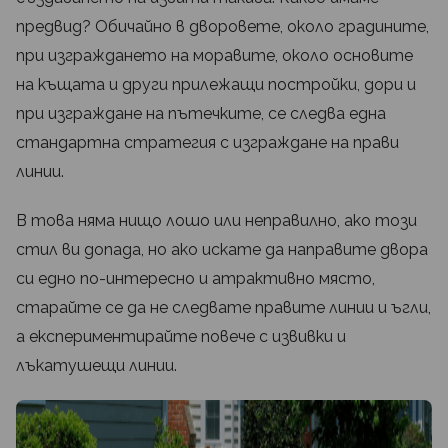
предвид? Обичайно в дворовете, около градините,
при изграждането на моравите, около основите
на къщата и други прилежащи постройки, дори и
при изграждане на пътечките, се следва една
стандартна стратегия с изграждане на прави
линии.
В това няма нищо лошо или неправилно, ако този
стил ви допада, но ако искате да направите двора
си едно по-интересно и атрактивно място,
старайте се да не следвате правите линии и ъгли,
а експериментирайте повече с извивки и
лъкатушещи линии.