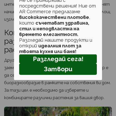
Не се примирявай с
интересен начин. Те могат наистина да променят
посредствени решения! Ние от
AR Commerce предлагаме
начина, по който една обикновена затревена площ
висококачествени плотове
,
изглежда.
които
съчетават здравина,
стил и неподвластна на
Комбинирайте
времето елегантност.
разнообразие от
Разгледай нашите продукти и
открий
идеалния плот за
растителност
твоята кухня или баня!
Разгледай сега!
Друг чудесен проект, с който можете да се
Затвори
заемете в рамките на едно озеленяване на двор е
да се уверите, че създавате богато
биоразнообразие в рамките на собствения ви дом.
За тази цел е необходимо да изберете и
комбинирате различни растения за вашия двор.