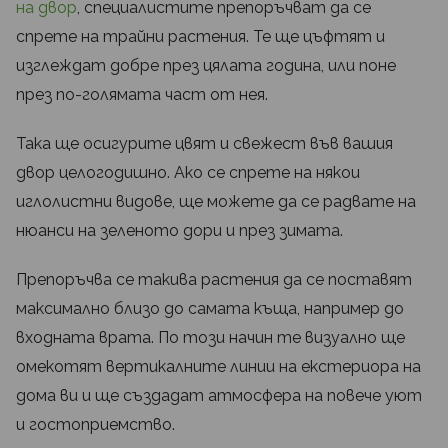
на двор
, специалистите препоръчват да се
спрете на трайни растения. Те ще цъфтят и
изглеждат добре през цялата година, или поне
през по-голямата част от нея.
Така ще осигурите цвят и свежест във вашия
двор целогодишно. Ако се спрете на някои
иглолистни видове, ще можете да се радвате на
нюанси на зеленото дори и през зимата.
Препоръчва се такива растения да се поставят
максимално близо до самата къща, например до
входната врата. По този начин те визуално ще
омекотят вертикалните линии на екстериора на
дома ви и ще създадат атмосфера на повече уют
и гостоприемство.