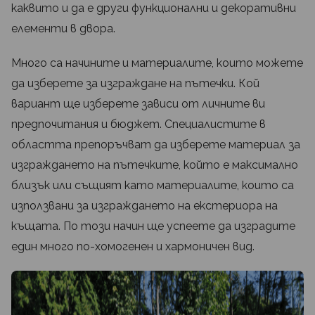
каквито и да е други функционални и декоративни
елементи в двора.
Много са начините и материалите, които можете
да изберете за изграждане на пътечки. Кой
вариант ще изберете зависи от личните ви
предпочитания и бюджет. Специалистите в
областта препоръчват да изберете материал за
изграждането на пътечките, който е максимално
близък или същият като материалите, които са
използвани за изграждането на екстериора на
къщата. По този начин ще успеете да изградите
един много по-хомогенен и хармоничен вид.