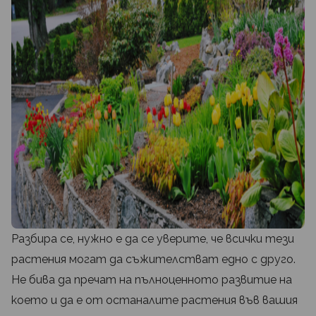
Разбира се, нужно е да се уверите, че всички тези
растения могат да съжителстват едно с друго.
Не бива да пречат на пълноценното развитие на
което и да е от останалите растения във вашия