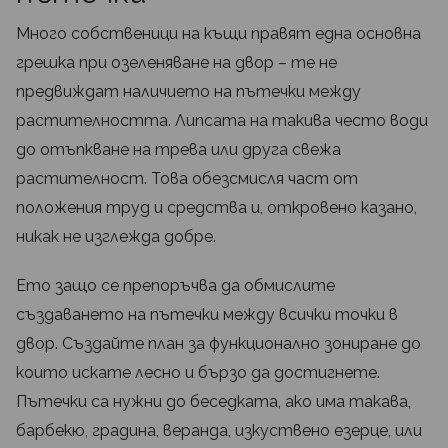
Много собственици на къщи правят една основна
грешка при озеленяване на двор – те не
предвиждат наличието на пътечки между
растителността. Липсата на такива често води
до отъпкване на трева или друга свежа
растителност. Това обезсмисля част от
положения труд и средства и, откровено казано,
никак не изглежда добре.
Ето защо се препоръчва да обмислите
създаването на пътечки между всички точки в
двор. Създайте план за функционално зониране до
които искате лесно и бързо да достигнете.
Пътечки са нужни до беседката, ако има такава,
барбекю, градина, веранда, изкуствено езерце, или