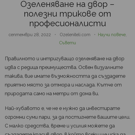
Озеленяване на двор –
полезни трикове от
професионалисти
септември 28, 2022
•
Ozeleniteli.com
•
Научи повече
,
Съвети
Правилното и интригуващо озеленяване на двор
идва с редица преимущества. Освен визуалните
такива, вие имате възможността да създадете
приятно място за отмора и наслада. Кътче от
природата само на метри от дома ви.
Най-хубавото е, че не е нужно да инвестирате
огромни суми пари, за да постигнете вашите цели.
С малко средства, време и усилия можете да
създадете красив двор, в който всеки ще иска да