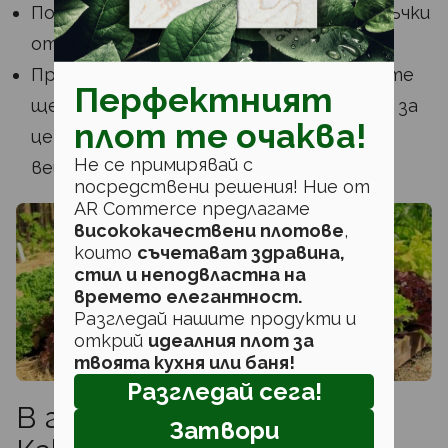
Подкрепете граховите растения с пръчки
от клончета или грахова мрежа.
Продължавайте да плевите – плевелите
Перфектният
ще се конкурират с вашите зеленчуци за
плот те очаква!
ценна вода, светлина и хранителни
Не се примирявай с
вещества.
посредствени решения! Ние от
AR Commerce предлагаме
висококачествени плотове
,
които
съчетават здравина,
стил и неподвластна на
времето елегантност.
Разгледай нашите продукти и
открий
идеалния плот за
твоята кухня или баня!
Разгледай сега!
В градината през май –
Затвори