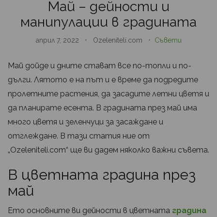
Май – дейности и
манипулации в градината
април 7, 2022
•
Ozeleniteli.com
•
Съвети
Май дойде и дните стават все по-топли и по-
дълги. Лятото е на път и е време да подредите
пролетните растения, да засадите летни цветя и
да планирате есента. В градината през май има
много цветя и зеленчуци за засаждане и
отглеждане. В тази статия ние от
„Ozeleniteli.com“ ще ви дадем няколко важни съвета.
В цветната градина през
май
Ето основните ви дейности в цветната
градина