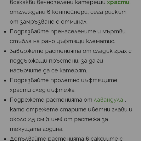
всякакви вечнозелени катерещи
храсти
,
отглеждани в контейнери, сега рискът
от замръзване е отминал.
Подрязвайте пренаселените и мъртви
стъбла на рано цъфтящи клематис.
Завържете растенията от сладък грах с
поддържащи пръстени, за да ги
насърчите да се катерят.
Подрязвайте пролетно цъфтящите
храсти след цъфтежа.
Подрежете растенията от
лавандула
,
като отрежете старите цветни глави и
около 2,5 см (1 инч) от растежа за
текущата година.
Допълвайте растенията в саксиите с