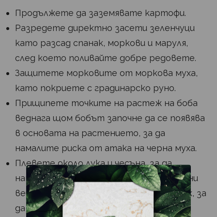
Продължете да заземявате картофи.
Разредете директно засети зеленчуци
като разсад спанак, моркови и маруля,
след което поливайте добре редовете.
Защитете морковите от моркова муха,
като покриете с градинарско руно.
Прищипете точките на растеж на боба
веднага щом бобът започне да се появява
в основата на растението, за да
намалите риска от атака на черна муха.
Плевете около лука и чесъна, за да
намалите конкуренцията за хранителни
вещества и вода. Нанесете тор за лук, за
да увеличите растежа.