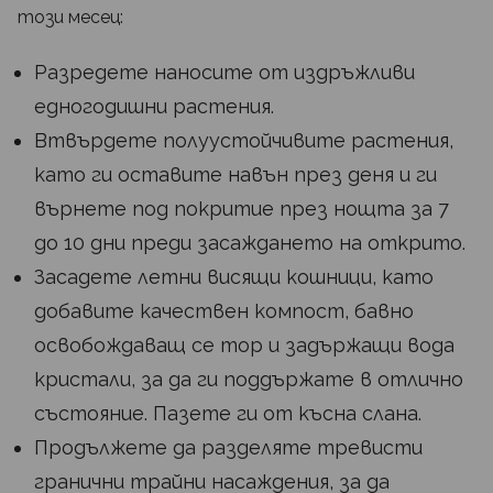
този месец:
Разредете наносите от издръжливи
едногодишни растения.
Втвърдете полуустойчивите растения,
като ги оставите навън през деня и ги
върнете под покритие през нощта за 7
до 10 дни преди засаждането на открито.
Засадете летни висящи кошници, като
добавите качествен компост, бавно
освобождаващ се тор и задържащи вода
кристали, за да ги поддържате в отлично
състояние. Пазете ги от късна слана.
Продължете да разделяте тревисти
гранични трайни насаждения, за да