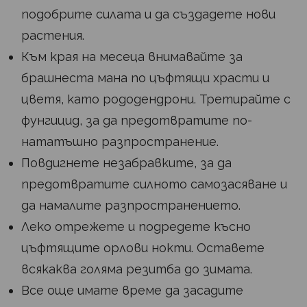
подобрите силата и да създадете нови
растения.
Към края на месеца внимавайте за
брашнеста мана по цъфтящи храсти и
цветя, като рододендрони. Третирайте с
фунгицид, за да предотвратите по-
нататъшно разпространение.
Повдигнете незабравките, за да
предотвратите силното самозасяване и
да намалите разпространението.
Леко отрежете и подредете късно
цъфтящите орлови нокти. Оставете
всякаква голяма резитба до зимата.
Все още имате време да засадите