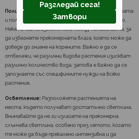
Разгледай сега!
Поливане:
Проверявайте влажността на почвата
Затвори
и поливайте растенията, когато е необходимо.
Нека почвата изсъхне леко между поливанията, за
да избегнете прекомерната влага, която може да
доведе до гниене на корените. Важно е да се
отбележи, че различни видове растения изискват
различно количество вода, затова е важно да се
запознаете със специфичните нужди на всяко
растение.
Осветление:
Разположете растенията на
места, където получават достатъчно светлина.
Внимавайте да не ги излагате на прекомерна
слънчева светлина, особено през лятото, когато
тя може да бъде прекалено интензивна и да