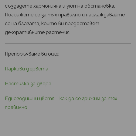
създадете хармонична и уютна обстановка.
Погрижете се за тях правилно и наслаждавайте
се на благата, които ви предоставят
декоративните растения.
Препоръчваме ви още:
Паркови дървета
Настилка за двора
Едногодишни цветя – как да се грижим за тях
правилно