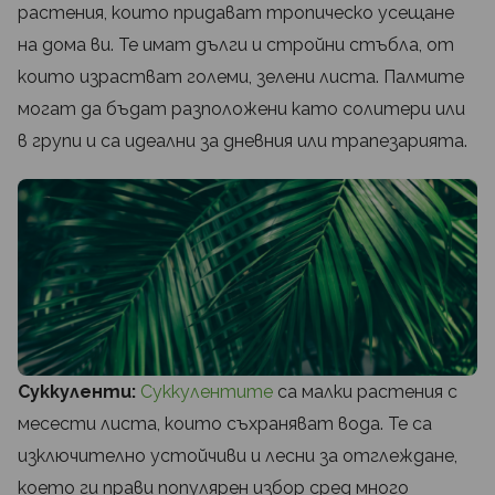
растения, които придават тропическо усещане
на дома ви. Те имат дълги и стройни стъбла, от
които израстват големи, зелени листа. Палмите
могат да бъдат разположени като солитери или
в групи и са идеални за дневния или трапезарията.
Суккуленти:
Суккулентите
са малки растения с
месести листа, които съхраняват вода. Те са
изключително устойчиви и лесни за отглеждане,
което ги прави популярен избор сред много