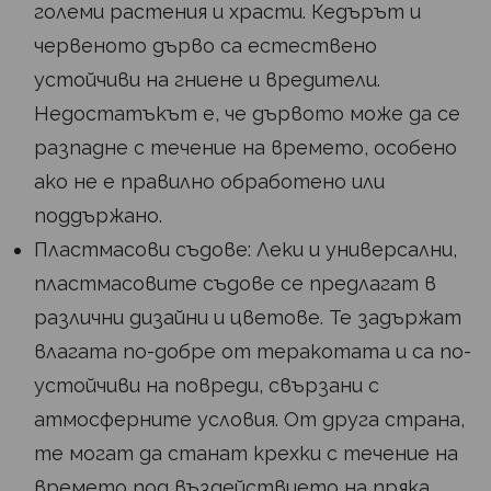
големи растения и храсти. Кедърът и
червеното дърво са естествено
устойчиви на гниене и вредители.
Недостатъкът е, че дървото може да се
разпадне с течение на времето, особено
ако не е правилно обработено или
поддържано.
Пластмасови съдове: Леки и универсални,
пластмасовите съдове се предлагат в
различни дизайни и цветове. Те задържат
влагата по-добре от теракотата и са по-
устойчиви на повреди, свързани с
атмосферните условия. От друга страна,
те могат да станат крехки с течение на
времето под въздействието на пряка