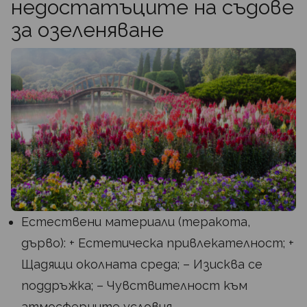
недостатъците на съдове
за озеленяване
Естествени материали (теракота,
дърво): + Естетическа привлекателност; +
Щадящи околната среда; – Изисква се
поддръжка; – Чувствителност към
атмосферните условия.