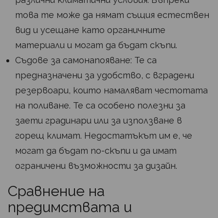
това те може да нямат същия естествен
вид и усещане като органичните
материали и могат да бъдат скъпи.
Съдове за самонапояване: Те са
предназначени за удобство, с вградени
резервоари, които намаляват честотата
на поливане. Те са особено полезни за
заети градинари или за използване в
горещ климат. Недостатъкът им е, че
могат да бъдат по-скъпи и да имат
ограничени възможности за дизайн.
Сравнение на
предимствата и