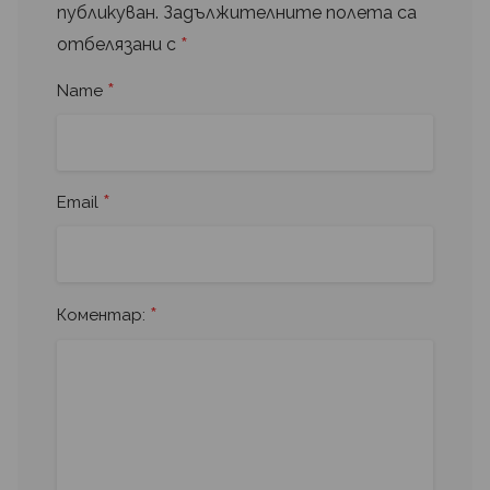
публикуван.
Задължителните полета са
*
отбелязани с
*
Name
*
Email
*
Коментар: