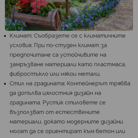
Климат: Съобразете се с климатичните
условия. При по-студен климат за
предпочитане са устойчивите на
замръзване материали като пластмаса,
фибростъкло или някои метали.
Стил на градината: Контейнерът трябва
да допълва цялостния дизайн на
градината. Рустик стиловете се
възползват от естествените
материали, докато модерните дизайни
могат да се ориентират към бетон или