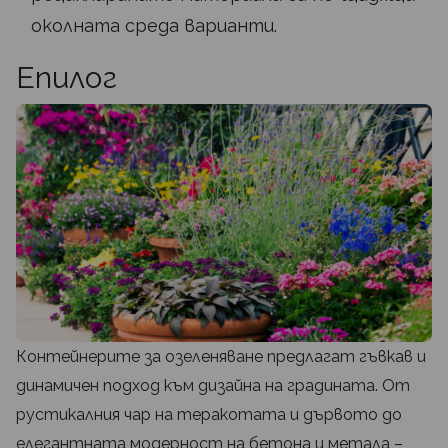
околната среда варианти.
Епилог
Контейнерите за озеленяване предлагат гъвкав и
динамичен подход към дизайна на градината. От
рустикалния чар на теракотата и дървото до
елегантната модерност на бетона и метала –