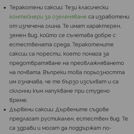
Теракотени саксии: Тези класически
контейнери за озеленяване
са изработени
от изпечена глина. Те имат характерен,
земен вид, който се съчетава добре с
естествената среда. Теракотените
саксии са порести, което помага за
предотвратяване на преовлажняването
на почвата. Въпреки това порьозността
им означава, че те бързо изсъхват и са
склонни към напукване при студено
време.
Дървени саксии: Дървените съдове
предлагат рустикален, естествен вид. Те
са здрави и могат да поддържат по-