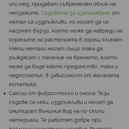
или мед, придават съвременен облик на
пейзажите.
Съдовете за озеленяване
от
метал са издръжливи, но могат да се
нагреят бързо, което може да навреди на
корените на растенията в горещ климат.
Някои метали могат също така да
ръждясат с течение на времето, което
може да бъде както предимство, така и
недостатък, в зависимост от желаната
естетика.
Саксии от фибростъкло и смола: Тези
съдове са леки, издръжливи и могат да
имитират външния вид на по-скъпи
материали. Те работят добре при
различни климатични условия. Въпреки