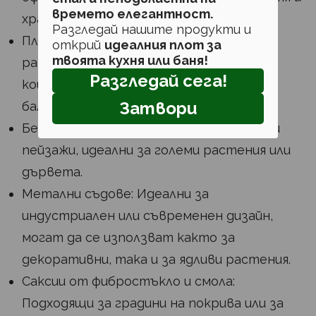
времето елегантност.
храсти.
Разгледай нашите продукти и
Пластмасови съдове: Универсални за
открий
идеалния плот за
твоята кухня или баня!
различни растения, отлични за висящи
Разгледай сега!
кошници и малки пространства като
Затвори
балкони.
Бетонни саксии: Подходящи за модерни
пейзажи, идеални за големи растения или
дървета.
Метални съдове: Идеални за
индустриален или съвременен дизайн,
могат да се използват както за
декоративни, така и за ядливи растения.
Саксии от фибростъкло и смола:
Подходящи за градини на покрива или за