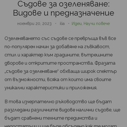
Съдове за озеленяване:
Видове и предназначение
ноември 20, 2023
•
ilia
•
Идеи
,
Научи повече
Озеленяването със съдове се превръща във все
по-популярен начин за добавяне на гъвкавост,
стил и характер към градините, вътрешните
дворове и откритите пространства. Фразата
„съдове за озеленяване“ обхваща широк спектър
от възможности, всяка от които има своите
уникални характеристики и приложения.
В това изчерпателно ръководство ще бъдат
разгледани различните видове налични съдове, ще
бъдат сравнени техните предимства и
недостатъци и ще бъде обсъдено как те могат