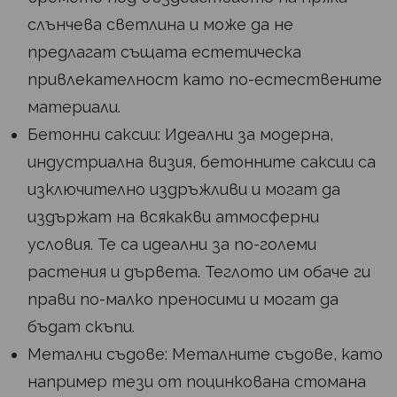
слънчева светлина и може да не
предлагат същата естетическа
привлекателност като по-естествените
материали.
Бетонни саксии: Идеални за модерна,
индустриална визия, бетонните саксии са
изключително издръжливи и могат да
издържат на всякакви атмосферни
условия. Те са идеални за по-големи
растения и дървета. Теглото им обаче ги
прави по-малко преносими и могат да
бъдат скъпи.
Метални съдове: Металните съдове, като
например тези от поцинкована стомана