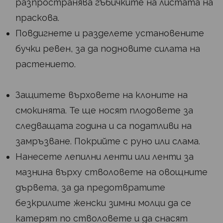
разпространява гъбичките на листата на
праскова.
Повдигнете и разделете установените
бучки ревен, за да подновите силата на
растението.
Защитете върховете на клоните на
смокинята. Те ще носят плодовете за
следващата година и са податливи на
замръзване. Покрийте с руно или слама.
Нанесете лепилни ленти или ленти за
мазнина върху стволовете на овощните
дървета, за да предотвратите
безкрилите женски зимни молци да се
катерят по стволовете и да снасят