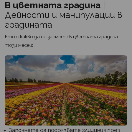
В цветната градина
|
Дейности и манипулации в
градината
Ето с какво да се заемете в цветната градина
този месец:
Започнете да подрязвате глициния през