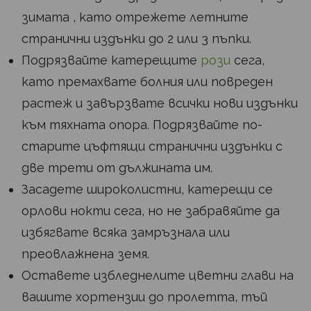
зимата , като отрежете летните
странични издънки до 2 или 3 пъпки.
Подрязвайте катерещите
рози
сега,
като премахвате болния или повреден
растеж и завързвате всички нови издънки
към тяхната опора. Подрязвайте по-
старите цъфтящи странични издънки с
две трети от дължината им.
Засадете широколистни, катерещи се
орлови нокти сега, но не забравяйте да
избягвате всяка замръзнала или
преовлажнена земя.
Оставете избледнелите цветни глави на
вашите хортензии до пролетта, тъй