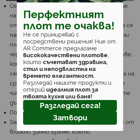
Сега е идеалният момент за подрязване
Перфектният
на овощни дървета, за да се поддържа
плот те очаква!
отворена, балансирана структура и да се
Не се примирявай с
насърчи производството на качествени
посредствени решения! Ние от
плодове. Изключение правят сливите,
AR Commerce предлагаме
черешите и другите костилкови плодове,
висококачествени плотове
,
които
съчетават здравина,
които не трябва да се подрязват до
стил и неподвластна на
лятото, за да се предотврати появата на
времето елегантност.
Разгледай нашите продукти и
сребърни листни гъбички. Използвайте
открий
идеалния плот за
чисти, остри ножици, за да не повредите
твоята кухня или баня!
дърветата си.
Разгледай сега!
Подрязвайте лозята.
Затвори
Защитете прасковите и нектарините от
влажно зимно време, което