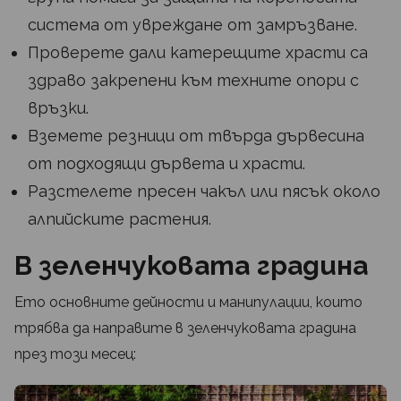
система от увреждане от замръзване.
Проверете дали катерещите храсти са
здраво закрепени към техните опори с
връзки.
Вземете резници от твърда дървесина
от подходящи дървета и храсти.
Разстелете пресен чакъл или пясък около
алпийските растения.
В зеленчуковата градина
Ето основните дейности и манипулации, които
трябва да направите в зеленчуковата градина
през този месец: