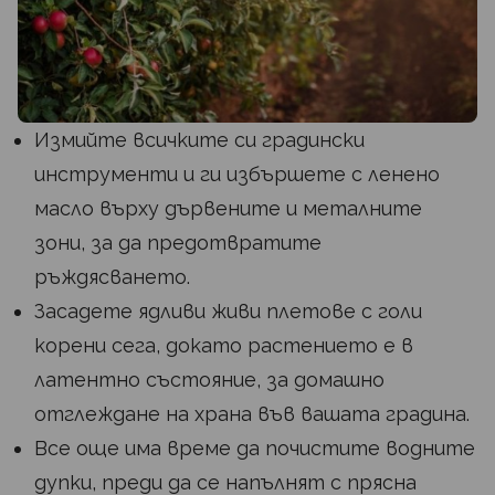
Измийте всичките си градински
инструменти и ги избършете с ленено
масло върху дървените и металните
зони, за да предотвратите
ръждясването.
Засадете ядливи живи плетове с голи
корени сега, докато растението е в
латентно състояние, за домашно
отглеждане на храна във вашата градина.
Все още има време да почистите водните
дупки, преди да се напълнят с прясна