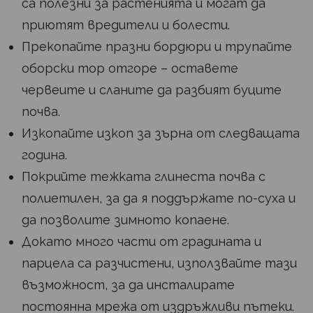
са полезни за растенията и могат да
приютят вредители и болести.
Прекопайте празни бордюри и трупайте
оборски тор отгоре – оставете
червеите и сланите да разбият буците
почва.
Изкопайте изкоп за зърна от следващата
година.
Покрийте тежката глинеста почва с
полиетилен, за да я поддържате по-суха и
да позволите зимното копаене.
Докато много части от градината и
парцела са разчистени, използвайте тази
възможност, за да инсталирате
постоянна мрежа от издръжливи пътеки.