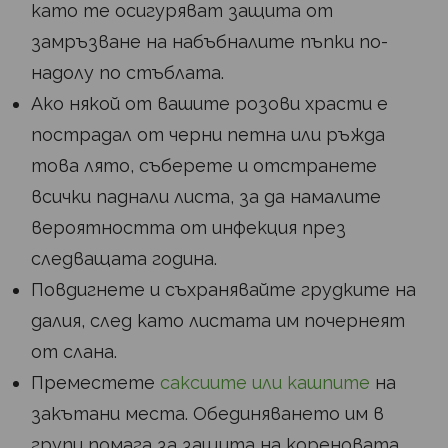
като те осигуряват защита от
замръзване на набъбналите пъпки по-
надолу по стъблата.
Ако някой от вашите розови храсти е
пострадал от черни петна или ръжда
това лято, съберете и отстранете
всички паднали листа, за да намалите
вероятността от инфекция през
следващата година.
Повдигнете и съхранявайте грудките на
далия, след като листата им почернеят
от слана.
Преместете
саксиите или кашпите
на
закътани места. Обединяването им в
групи помага за защита на кореновата