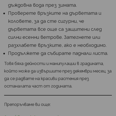
дъждовна вода през зимата.
Проверете връзките на дърветата и
коловете, за да сте сигурни, че
дърветата все още са защитени след
силни есенни ветрове. Затегнете или
разхлабете връзките, ако е необходимо.
Продължете да събирате паднали листа.
Товя бяха дейности и манипулации в градината,
който може да извършите през декември месец, за
да се радвате на красиви растения през
останалата част от годината.
Препоръчваме ви още: