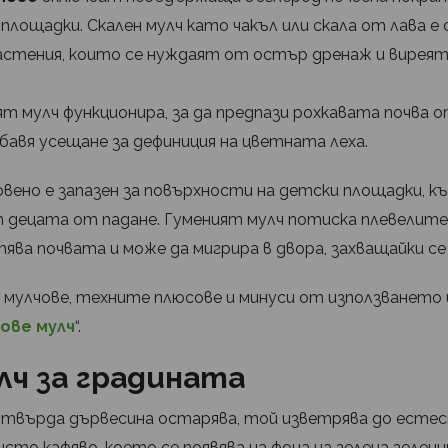
 площадки. Скален мулч като чакъл или скала от лава е
астения, които се нуждаят от остър дренаж и виреят 
ят мулч функционира, за да предпази рохкавата почва 
авя усещане за дефиниция на цветната леха.
овено е запазен за повърхности на детски площадки, 
 децата от падане. Гуменият мулч потиска плевелите
тява почвата и може да мигрира в двора, захващайки се
 мулчове, техните плюсове и минуси от използването
ове мулч
“.
ч за градината
твърда дървесина остарява, той изветрява до естес
сто кафяво, което се появява на фона на зелена зелени