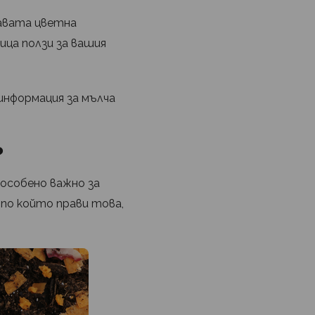
равата цветна
ица ползи за вашия
 информация за мълча
?
 особено важно за
 по който прави това,