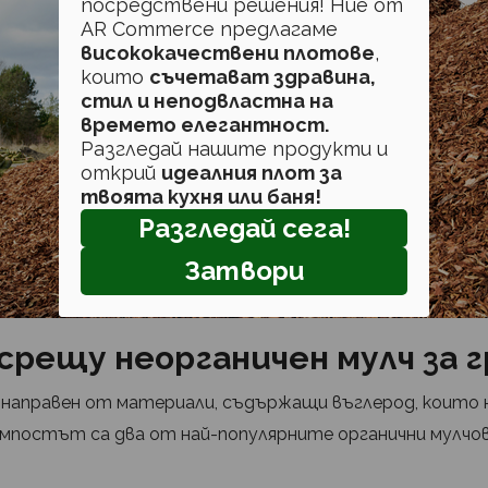
посредствени решения! Ние от
AR Commerce предлагаме
висококачествени плотове
,
които
съчетават здравина,
стил и неподвластна на
времето елегантност.
Разгледай нашите продукти и
открий
идеалния плот за
твоята кухня или баня!
Разгледай сега!
Затвори
срещу неорганичен мулч за 
 направен от материали, съдържащи въглерод, които н
омпостът са два от най-популярните органични мулчов