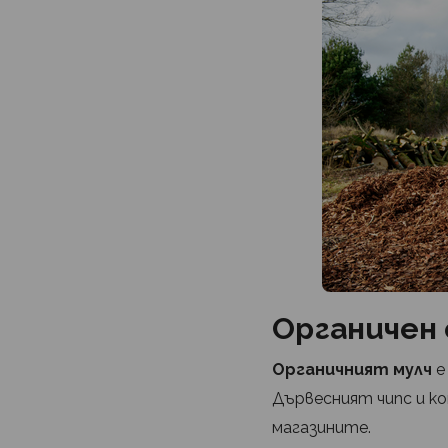
Органичен 
Органичният мулч
е
Дървесният чипс и к
магазините.