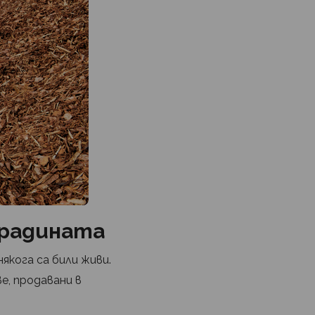
градината
якога са били живи.
е, продавани в