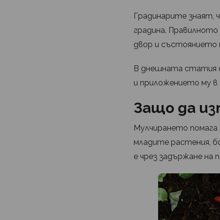
Градинарите знаят, 
градина. Правилното 
двор и състоянието м
В днешната статия
и приложението му в
Защо да из
Мулчирането помага 
младите растения, бо
е чрез задържане на 