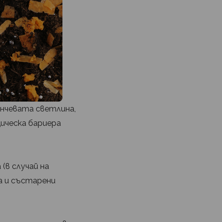
ънчевата светлина,
ическа бариера
(в случай на
а и състарени