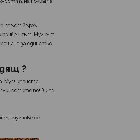
рхността на почвата
а пръст върху
о почвен път. Мулчът
усещане за единство
одящ ?
а. Мулчирането
 глинестите почви се
ните мулчове се