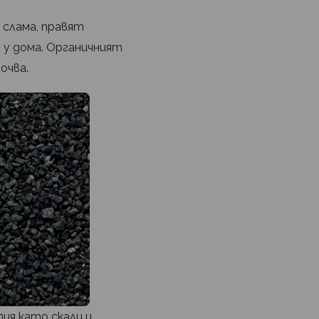
 слама, правят
 у дома. Органичният
очва.
ия като скали и