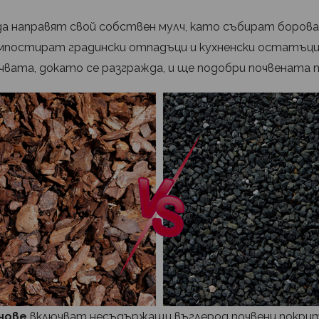
а направят свой собствен мулч, като събират борова
омпостират градински отпадъци и кухненски остатъци
чвата, докато се разгражда, и ще подобри почвената п
чове
включват несъдържащи въглерод почвени покрит