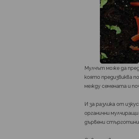
Мулчът може да пред
която предизвиква по
между семената и по
И за разлика от изк
органични мулчиращи
дървени стърготини)