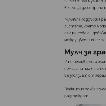
Освен това мулчът н
вечер, за да се хран
Мулчът поддържа ра
листата, което може
сам по себе си доба
между цветните лехи
Мулч за гр
И песъчливите, и гл
помага на пясъчните 
възползват от аерац
Всеки тип почва пол
разграждат.