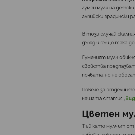
гумен мулч на детски
алпийски градински р
В този случай скални
дъжд и също така доб
Гуменият мулч обикн
свойства предпазват
почвата, но не обога
Повече за отделните
нашата статия „
Вид
Цветен мул
Тъй като мулчът от 
губейки яркото злати