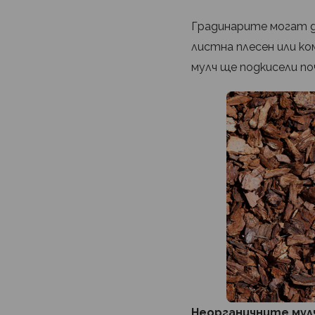
Градинарите могат д
листна плесен или к
мулч ще подкисели по
Неорганичните мул