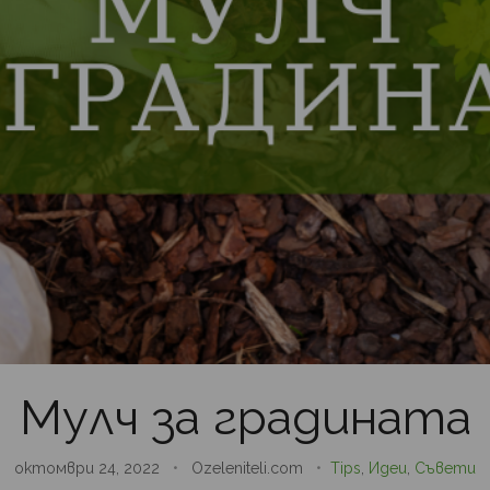
Мулч за градината
октомври 24, 2022
•
Ozeleniteli.com
•
Tips
,
Идеи
,
Съвети