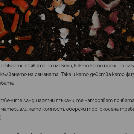
отврати появата на плевели, както като пречи на сл
кълването на семената. Така и като действа като физ
чвата.
уствените ландшафтни тъкани, те наторяват почвата 
 материали като компост, оборски тор, окосена трев
.