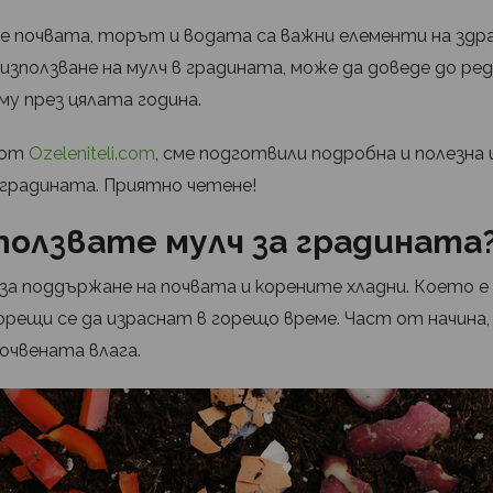
че почвата, торът и водата са важни елементи на зд
използване на мулч в градината, може да доведе до ред
у през цялата година.
 от
Ozeleniteli.com
, сме подготвили подробна и полезна
 градината. Приятно четене!
ползвате мулч за градината
за поддържане на почвата и корените хладни. Което е
рещи се да израснат в горещо време. Част от начина,
почвената влага.