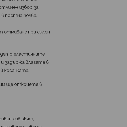
 отличен избор за
в постна почва.
от отмиване при силен
където еластичните
 и задържа влагата в
 в косачката.
 им ще откриете в
твен сив цвят,
на и цветни цветя.