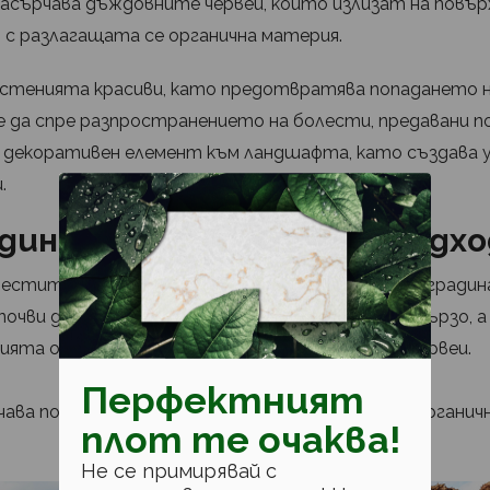
асърчава дъждовните червеи, които излизат на повъ
ят с разлагащата се органична материя.
стенията красиви, като предотвратява попадането н
 да спре разпространението на болести, предавани п
вя декоративен елемент към ландшафта, като създава 
.
адината: За кои почви е подх
инестите почви се нуждаят от мулч в цветната градин
почви да задържат влагата, която се оттича бързо, а
ията от повишената активност на земните червеи.
Перфектният
учава полезни хранителни вещества, тъй като органич
плот те очаква!
Не се примирявай с