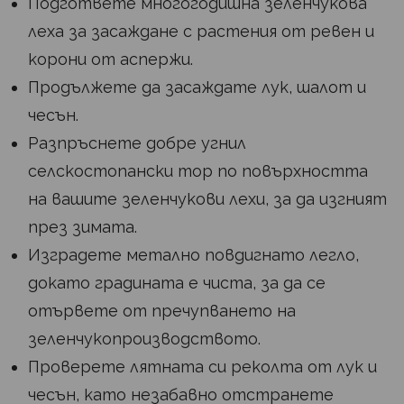
Подгответе многогодишна зеленчукова
леха за засаждане с растения от ревен и
корони от аспержи.
Продължете да засаждате лук, шалот и
чесън.
Разпръснете добре угнил
селскостопански тор по повърхността
на вашите зеленчукови лехи, за да изгният
през зимата.
Изградете метално повдигнато легло,
докато градината е чиста, за да се
отървете от пречупването на
зеленчукопроизводството.
Проверете лятната си реколта от лук и
чесън, като незабавно отстранете