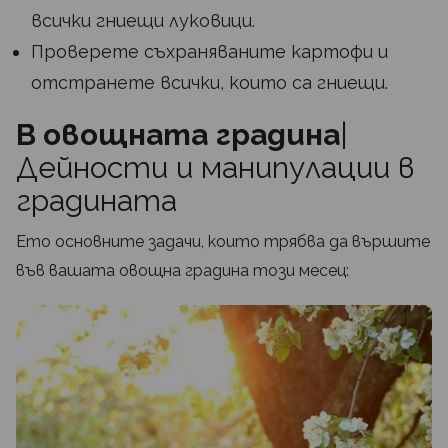
всички гниещи луковици.
Проверете съхраняваните картофи и
отстранете всички, които са гниещи.
В овощната градина
|
Дейности и манипулации в
градината
Ето основните задачи, които трябва да вършите
във вашата овощна градина този месец: