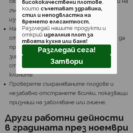
сега, тъй като те ще бъдат податливи на
висококачествени плотове
,
които
съчетават здравина,
гъбичките на сребърните листа –
стил и неподвластна на
изчакайте до средата на лятото.
времето елегантност.
Разгледай нашите продукти и
Нанесете ленти за мазнина върху
открий
идеалния плот за
стволовете на овощните дървета, за да
твоята кухня или баня!
предотвратите безкрилите женски
Разгледай сега!
зимни молци да се катерят по
Затвори
стволовете и да снасят яйцата си в
клоните.
Проверете съхраняваните плодове и
незабавно отстранете всички, показващи
признаци на заболяване или гниене.
Други работни дейности
в градината през ноември