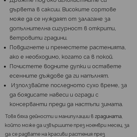
дървета в саксии. Високите сортове
може да се нуждаят от залагане за
допълнителна сигурност в открити,
ветровити градини.
Повдигнете и преместете растенията,
ако е необходимо, когато са в покой.
Почистете водните дупки и оставете
есенните дъждове да ги напълнят.
Използвайте последното сухо време, за
да боядисате навеси и огради с
консерванти преди да настъпи зимата.
Товя бяха дейности и манипулации в
градината
,
който може да извършите през ноември месец, за
да се радвате на красиви растения през