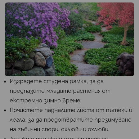
Изградете студена рамка, за да
предпазите младите растения от
екстремно зимно време.
Почистете падналите листа от пътеки и
легла, за да предотвратите презимуване
на гъбични спори, охлюви и охлюви.
Дръжте под око иглолистните си