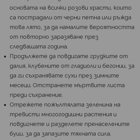
основата на всички розови храсти, които
са пострадали от черни петна или ръжда
това лято, за да намалите вероятността
от повторно заразяване през
следващата година.
Продължете да повдигате грудките от
далия, клубените от гладиоли и бегонии, за
да ги съхранявате сухи през зимните
месеци. Отстранете мъртвите листа
преди съхранение.
Отрежете пожълтялата зеленина на
тревисти многогодишни растения и
повдигнете и разделете пренаселените
буци, за да запазите тяхната сила.