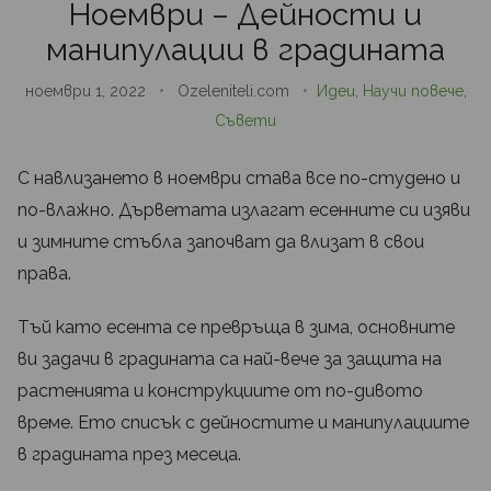
Ноември – Дейности и
манипулации в градината
ноември 1, 2022
•
Ozeleniteli.com
•
Идеи
,
Научи повече
,
Съвети
С навлизането в ноември става все по-студено и
по-влажно. Дърветата излагат есенните си изяви
и зимните стъбла започват да влизат в свои
права.
Тъй като есента се превръща в зима, основните
ви задачи в градината са най-вече за защита на
растенията и конструкциите от по-дивото
време. Ето списък с дейностите и манипулациите
в градината през месеца.