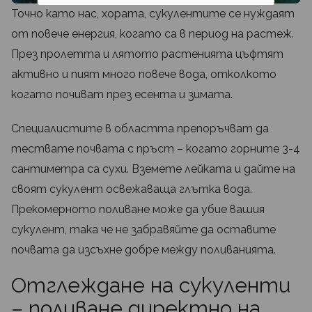
Точно като нас, хората, сукулентите се нуждаят
от повече енергия, когато са в период на растеж.
През пролетта и лятото растенията цъфтят
активно и пият много повече вода, отколкото
когато почиват през есента и зимата.
Специалистите в областта препоръчват да
тествате почвата с пръст – когато горните 3-4
сантиметра са сухи. Вземете лейката и дайте на
своят сукулент освежаваща глътка вода.
Прекомерното поливане може да убие вашия
сукулент, така че не забравяйте да оставите
почвата да изсъхне добре между поливанията.
Отглеждане на сукуленти
– поливане директно на