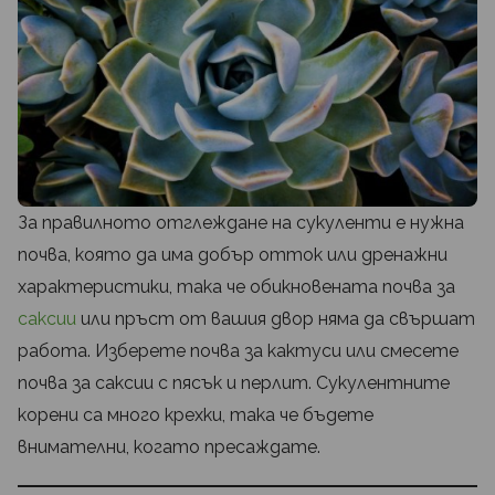
За правилното отглеждане на сукуленти е нужна
почва, която да има добър отток или дренажни
характеристики, така че обикновената почва за
саксии
или пръст от вашия двор няма да свършат
работа. Изберете почва за кактуси или смесете
почва за саксии с пясък и перлит. Сукулентните
корени са много крехки, така че бъдете
внимателни, когато пресаждате.