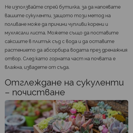
Не използвайте спрей бутилка, за да напоявате
вашите сукуленти, защото този метод на
поливане може да причини чупливи корени и
мухлясали листа. Можете също да поставите
саксиите в плитък съд с вода и да оставите
растението да абсорбира водата през дренажния
отвор. След като горната част на почвата е
влажна, извадете от съда.
Отглеждане на сукуленти
– почистване