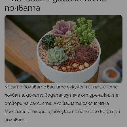
почвата
Когато поливате вашите сукуленти, накиснете
почвата, докато водата изтече от дренажните
отвори на саксията. Ако вашата саксия няма
дренажни отвори, използвайте по-малко вода при
поливане.