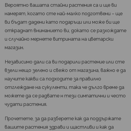
Вероятно вашата стайни растения са и ще ви
намерят, когато сте най-малко подготвени – ще
ви бъдат дадени като подаръци или може би ще
откраднат вниманието ви, докато се разхождате
и случайно мернете витрината на цветарски
магазин.
Независимо дали са ви подарили растение или сте
взели нещо зелено и свежо от магазина, важно е да
научите какви са подходите за правилно
отглеждане на сукуленти, така че дълго време да
можете да се радвате н тези симпатични и често
чудати растения.
Прочетете, за да разберете как да поддържате
вашите растения здрави и щастливи и как да