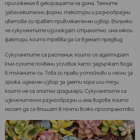
приложение в декорацията на дома. Техните
забележителни форми, текстури и разнообразни
цветове ги правят привлекателен избор. Въпреки
че сукулентите изглеждат страхотно, има някои
фактори, които трябва да се вземат предвид.
Сукулентите са растения, които се адаптират
към сухите почвени условия, като задържат вода
в тъканите си. Това ги прави устойчиви и лесни за
грижа, идеален избор за заети хора или тези,
които не са опитни градинари. Сукулентите са
изключително разнообразни и има видове, които
могат да се впишат в почти всяко пространство.