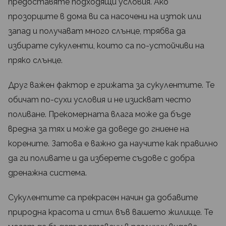
предоставяте подходящи условия. Ако
прозорците в дома ви са насочени на изток или
запад и получават много слънце, трябва да
избирате сукуленти, които са по-устойчиви на
пряко слънце.
Друг важен фактор е грижата за сукулентите. Те
обичат по-сухи условия и не изискват често
поливане. Прекомерната влага може да бъде
вредна за тях и може да доведе до гниене на
корените. Затова е важно да научите как правилно
да ги поливате и да изберете съдове с добра
дренажна система.
Сукулентите са прекрасен начин да добавите
природна красота и стил във вашето жилище. Те