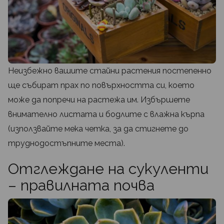
Неизбежно вашите стайни растения постепенно
ще събират прах по повърхността си, което
може да попречи на растежа им. Избършете
внимателно листата и бодлите с влажна кърпа
(използвайте мека четка, за да стигнете до
труднодостъпните места).
Отглеждане на сукуленти
– правилната почва