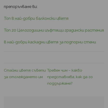
препоръчваме ви:
Топ 8 най-добри балконски цветя
Топ 20 Целогодишни цъфтящи градински растения
8 най-добри каскадни цветя за подпорни стени
Стайни цветя съвети
Тревен чим – какво
за отглеждането им
представлява, как да го
поддържаме?