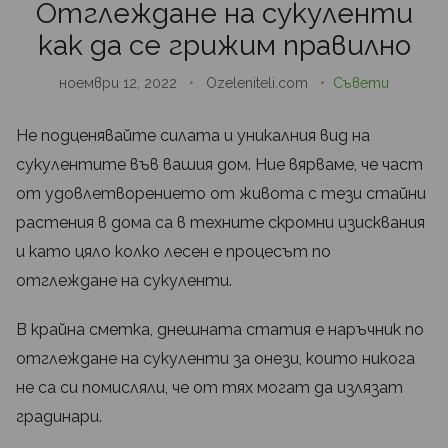
Отглеждане на сукуленти
как да се грижим правилно
ноември 12, 2022
•
Ozeleniteli.com
•
Съвети
Не подценявайте силата и уникалния вид на
сукулентите във вашия дом. Ние вярваме, че част
от удовлетворението от живота с тези стайни
растения в дома са в техните скромни изисквания
и като цяло колко лесен е процесът по
отглеждане на сукуленти.
В крайна сметка, днешната статия е наръчник по
отглеждане на сукуленти за онези, които никога
не са си помисляли, че от тях могат да излязат
градинари.