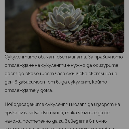
Сукулентите обичат светлината. За правилното
отглеждане на сукуленти е нужно да осигурите
дост до около шест часа слънчева светлина на
ден, в зависимост от вида сукулент, който
отглеждате у дома.
Новозасадените сукуленти могат да изгорят на
пряка слънчева светлина, така че може да се
наложи постепенно да ги въведете в пълно