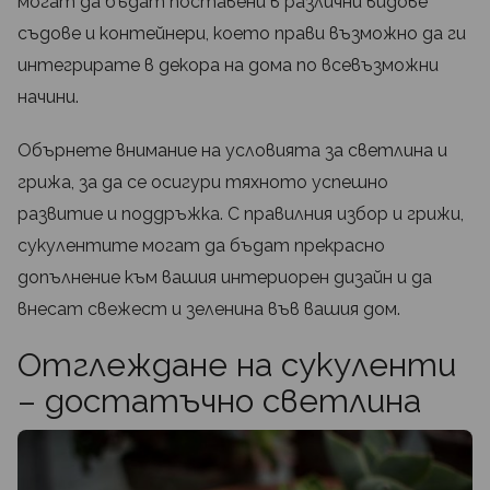
могат да бъдат поставени в различни видове
съдове и контейнери, което прави възможно да ги
интегрирате в декора на дома по всевъзможни
начини.
Обърнете внимание на условията за светлина и
грижа, за да се осигури тяхното успешно
развитие и поддръжка. С правилния избор и грижи,
сукулентите могат да бъдат прекрасно
допълнение към вашия интериорен дизайн и да
внесат свежест и зеленина във вашия дом.
Отглеждане на сукуленти
– достатъчно светлина