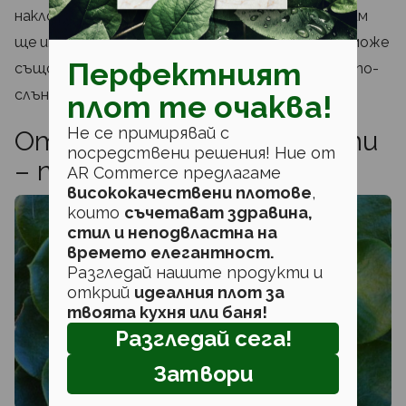
наклонят към слънцето, така че въртенето им
ще им помогне да стоят прави. Накланянето може
Перфектният
също да е знак, че трябва да ги поставите на по-
слънчево място.
плот те очаква!
Не се примирявай с
Отглеждане на сукуленти
посредствени решения! Ние от
– поливане според сезона
AR Commerce предлагаме
висококачествени плотове
,
които
съчетават здравина,
стил и неподвластна на
времето елегантност.
Разгледай нашите продукти и
открий
идеалния плот за
твоята кухня или баня!
Разгледай сега!
Затвори