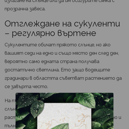
излагане на слънце или да им осигурите сянка с
прозрачна завеса.
Отглеждане на сукуленти
– регулярно въртене
Сукулентите обичат прякото слънце, но ако
вашият седи на едно и също място ден след ден,
вероятно само едната страна получава
достатъчно светлина. Ето защо водещите
градинари в областта съветват растението да
се завърта често.
На първо място, това ще осигури достъп до
слънчева светлина до всички страни на
растението, така че то да се развива правилно и
пълноценно. Освен това сукулентите ще се