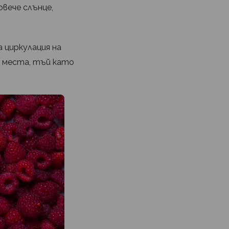
вече слънце,
 циркулация на
и места, тъй като