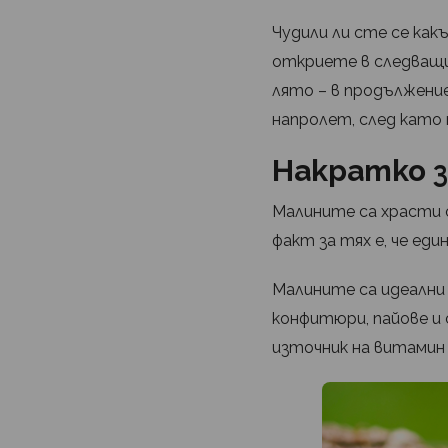
Чудили ли сте се как
откриете в следващи
лято – в продължени
напролет, след като 
Накратко 
Малините са храсти 
факт за тях е, че ед
Малините са идеални 
конфитюри, пайове и
източник на витамин