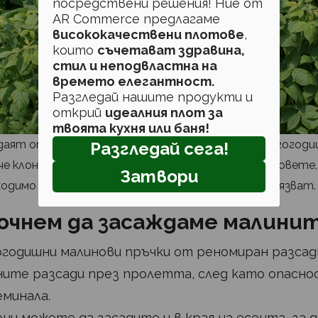
посредствени решения! Ние от
AR Commerce предлагаме
висококачествени плотове
,
които
съчетават здравина,
стил и неподвластна на
времето елегантност.
Разгледай нашите продукти и
открий
идеалния плот за
твоята кухня или баня!
даят от ежегодно подрязване. Малините са многогоди
Разгледай сега!
че клоните им (или пръчките), които дават плодовете
Затвори
бходимо всяка година мъртвите листа да се подрязват
почнем да засаждаме малини
огодишни малинови пръчки от реномиран разсад
ните разсади през пролетта, след като опасн
еминала.
ни можете да засадите и в края на есента, за 