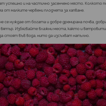
т успешно и на частично засенчено място. Колкото по
а от малките червени плодчета за хапване.
 се нуждае от богата и добре дренирана почва, добра
 вятър. Избягвайте влажни места, както и ветровит
а стоят във вода, нито да изсъхват напълно.