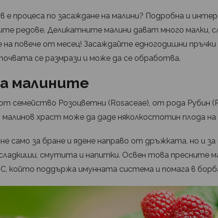
ъв е процеса по засаждане на малини? Подробна и инте
те редове. Деликатните малини дават много малки, сл
е на повече от месец! Засаждайте едногодишни пръчки
почвата се размрази и може да се обработва.
за малините
от семейство Розоцветни (Rosaceae), от рода Рубин (
ин малинов храст може да даде няколкостотин плода на 
не само за бране и ядене направо от дръжката, но и за
 сладкиши, смутита и напитки. Освен това пресните м
 С, който поддържа имунната система и помага в борб