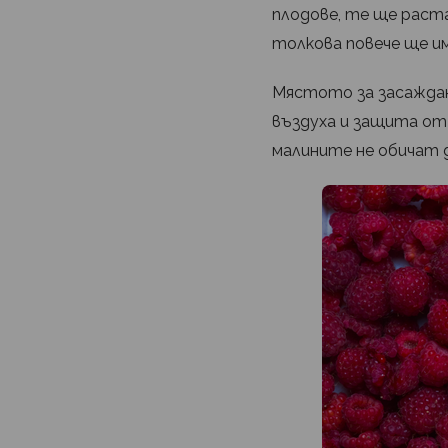
плодове, те ще раста
толкова повече ще им
Мястото за засаждане
въздуха и защита от
малините не обичат д