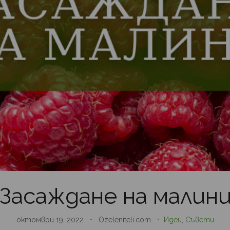
Засаждане на малин
октомври 19, 2022
•
Ozeleniteli.com
•
Идеи
,
Съвети