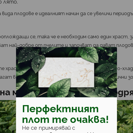
 лято.
вида плодове е идеалният начин да се увеличи период
ооплождащи се, така че е необходим само един храст, з
ват най-добре от пчелите и започват да дават плодов
те храсти са естествено склонни да растат в по-хлад
гат в много разновидности, подходящи за различни зо
на малини. Значение на под
Перфектният
плот те очаква!
Не се примирявай с