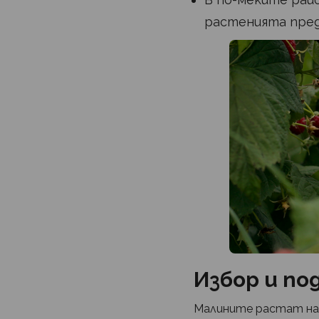
растенията пред
Избор и по
Малините растат най-