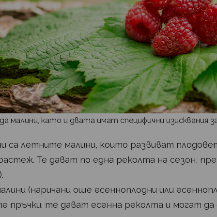
а малини, като и двата имат специфични изисквания з
и са летните малини, които развиват плодовет
астеж. Те дават по една реколта на сезон, пр
).
алини (наричани още есенноплодни или есенноп
е пръчки. те дават есенна реколта и могат да