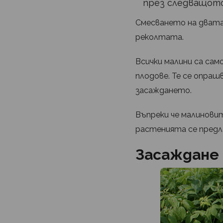
през следващото
Смесването на двата 
реколтата.
Всички малини са сам
плодове. Те се опраш
засаждането.
Въпреки че малинови
растенията се предла
Засаждане 