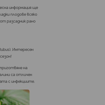
ресна информация ще
адки плодове всяко
 от разсадник рано
Rubus). Интересен
сезон!
 приготвяне на
алини са отличен
ата с инфекциите.