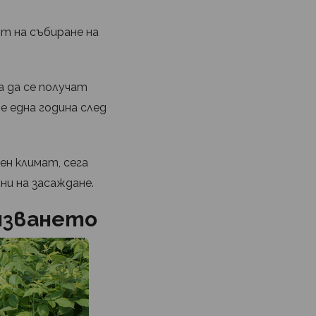
ът на събиране на
а да се получат
е една година след
ен климат, сега
ни на засаждане.
рязването