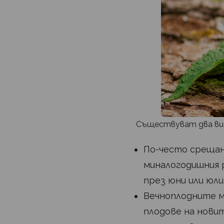
Съществуват два вид
По-често срещан
миналогодишния р
през юни или юли
Вечноплодните м
плодове на новит