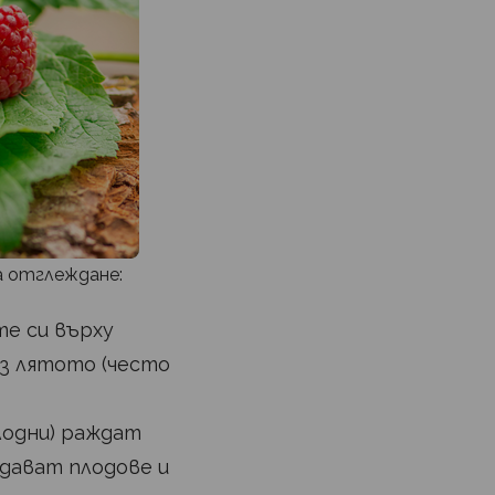
а отглеждане:
е си върху
ез лятото (често
лодни) раждат
 дават плодове и