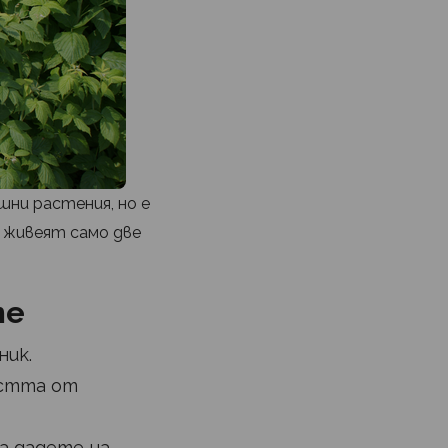
шни растения, но е
, живеят само две
.
те
ник.
остта от
да дадете на