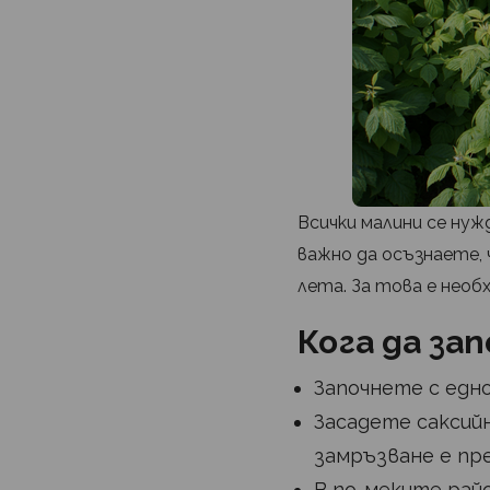
Всички малини се нуж
важно да осъзнаете, 
лета. За това е нео
Кога да за
Започнете с едн
Засадете саксий
замръзване е пр
В по-меките райо