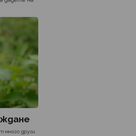
аждане
от много други