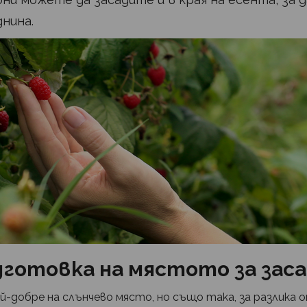
нина.
дготовка на мястото за зас
добре на слънчево място, но също така, за разлика 